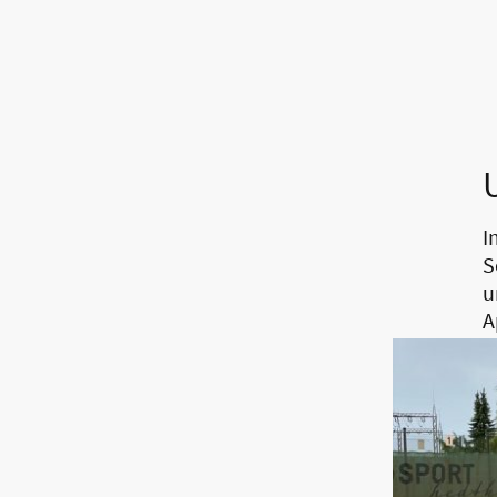
I
S
u
A