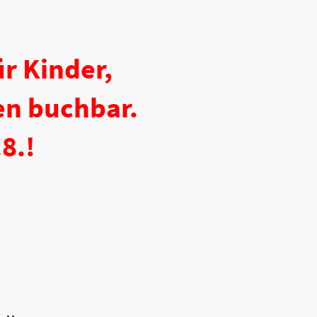
ür Kinder,
en buchbar.
.8.!