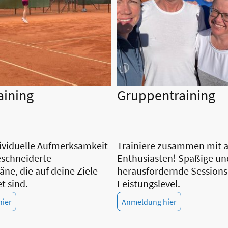
aining
Gruppentraining
dividuelle Aufmerksamkeit
Trainiere zusammen mit 
schneiderte
Enthusiasten! Spaßige un
äne, die auf deine Ziele
herausfordernde Sessions 
t sind.
Leistungslevel.
ier
Anmeldung hier